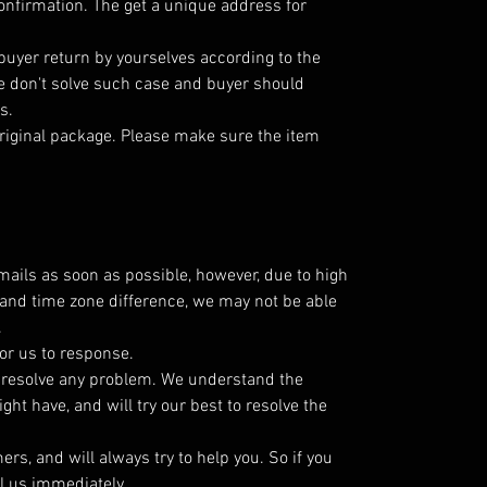
nfirmation. The get a unique address for
 buyer return by yourselves according to the
 don't solve such case and buyer should
s.
riginal package. Please make sure the item
emails as soon as possible, however, due to high
and time zone difference, we may not be able
.
or us to response.
o resolve any problem. We understand the
ht have, and will try our best to resolve the
s, and will always try to help you. So if you
l us immediately.