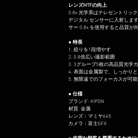
レンズMTFの向上
0.8x 光学系はテレセントリ
デジタル センサーに入射しま
サー 0.8x を使用すると品質
● 特長
1. 絞りを1段増やす
2. 0.8倍広い撮影範囲
3. 3グループ5枚の高品質光学
4. 表面は金属製で、しっかり
5. 無限遠でのフォーカスが可能
● 仕様
ブランド: KIPON
材質: 金属
レンズ：マミヤ645
カメラ：富士GFX