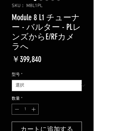
SKU： M8L1PL
Module 8 L1 チューナ
ー - バルター - PLレ
ンズからE/RFカメ
ラへ
価
￥399,840
格
型号
*
数量
*
カートに追加する