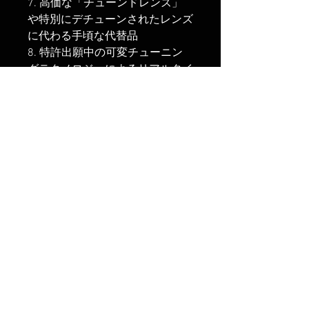
7. 高価な「チューンドレンズ」
や特別にデチューンされたレンズ
に代わる手頃な代替品
8. 特許出願中の可変チューニン
グテクノロジーによるリアルタイ
ムの視覚フィードバック
9. 球面収差を追加してハレーシ
ョンを作成すると、拡散フィルタ
ーの散乱効果とは異なり、マイク
ロコントラストが維持されます
10. 可変チューニングリングによ
り、フォーカスを維持しながらレ
ンズの特性を正確に調整できます
配送
すべての商品は、支払いの受領後
返品
3 営業日以内に発送されます（土